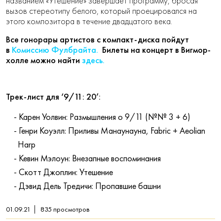
названием «Утешение» завершает программу, бросая
вызов стереотипу белого, который проецировался на
этого композитора в течение двадцатого века.
Все гонорары артистов с компакт-диска пойдут
в
Комиссию Фулбрайта.
Билеты на концерт в Вигмор-
холле можно найти
здесь.
Трек-лист для ‘9/11: 20’:
Карен Уолвин: Размышления о 9/11 (№№ 3 + 6)
Генри Коуэлл: Приливы Манаунауна, Fabric + Aeolian
Harp
Кевин Мэлоун: Внезапные воспоминания
Скотт Джоплин: Утешение
Дэвид Дель Тредичи: Пропавшие башни
01.09.21
835
просмотров