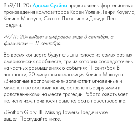
Адама Суэйна
В «9/11: 20»
представлены фортепианные
произведения композиторов Карен Уолвин, Генри Коуэлла,
Кевина Мэлоуна, Скотта Джоплина и Дэвида Дель
Тредичи.
«9/11: 20» выйдет в цифровом виде 3 сентября, а
физически — 11 сентября.
Во время концерта будут слышны голоса из самых разных
американских сообществ, три из которых сосредоточены
на частных размышлениях о событиях 11 сентября. В
частности, 30-минутная композиция Кевина Мэлоуна
«Внезапные воспоминания» запечатлит мгновенные и
мимолетные воспоминания, оставленные друзьями и
родственниками на месте трагедии. Работа охватывает
полистилизм, привнося новые голоса в повествование.
«Gotham Glory: III, Missing Towers» Тредичи уже
вышел. Послушайте ниже.