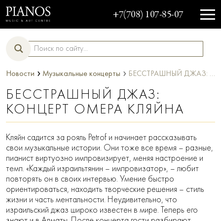
+7(708) 107-85-07
›
›
Новости
Музыкальные концерты
БЕССТРАШНЫЙ ДЖАЗ: КОНЦЕРТ ОМЕРА КЛЯЙНА
БЕССТРАШНЫЙ ДЖАЗ:
КОНЦЕРТ ОМЕРА КЛЯЙНА
Кляйн садится за рояль Petrof и начинает рассказывать
свои музыкальные истории. Они тоже все время – разные,
пианист виртуозно импровизирует, меняя настроение и
темп. «Каждый израильтянин – импровизатор», – любит
повторять он в своих интервью. Умение быстро
ориентироваться, находить творческие решения – стиль
жизни и часть ментальности. Неудивительно, что
израильский джаз широко известен в мире. Теперь его
знают и в Алматы. После концерта гости разбирают