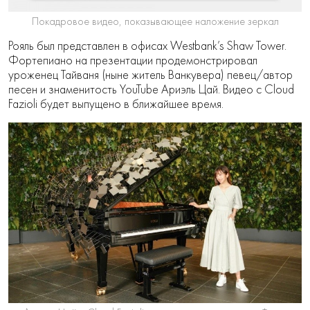
Покадровое видео, показывающее наложение зеркал
Рояль был представлен в офисах Westbank’s Shaw Tower.
Фортепиано на презентации продемонстрировал
уроженец Тайваня (ныне житель Ванкувера) певец/автор
песен и знаменитость YouTube Ариэль Цай. Видео с Cloud
Fazioli будет выпущено в ближайшее время.