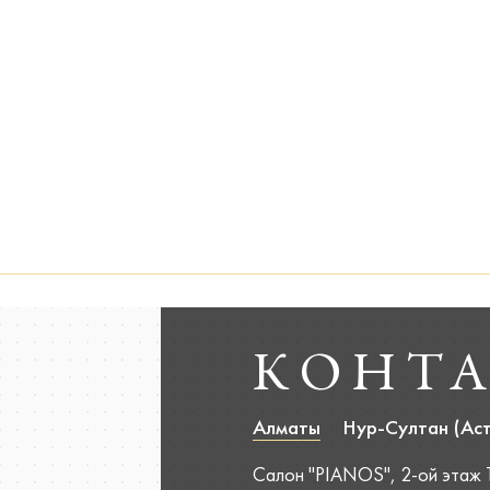
КОНТ
Алматы
Нур-Султан (Ас
Салон "PIANOS", 2-ой этаж ТР