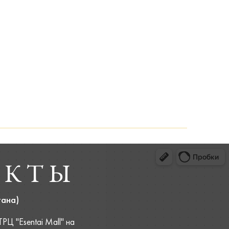
АКТЫ
тана)
Ц "Esentai Mall" на