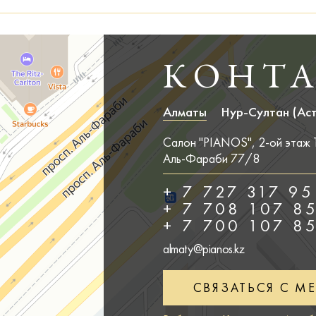
КОНТ
Алматы
Нур-Султан (Ас
Салон "PIANOS", 2-ой этаж ТР
Аль-Фараби 77/8
+ 7 727 317 95
+ 7 708 107 8
+ 7 700 107 8
almaty@pianos.kz
СВЯЗАТЬСЯ С М