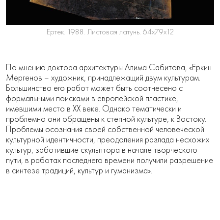
Ертек. 1988. Листовая латунь. 64х79х12
По мнению доктора архитектуры Алима Сабитова, «Еркин
Мергенов – художник, принадлежащий двум культурам.
Большинство его работ может быть соотнесено с
формальными поисками в европейской пластике,
имевшими место в ХХ веке. Однако тематически и
проблемно они обращены к степной культуре, к Востоку.
Проблемы осознания своей собственной человеческой
культурной идентичности, преодоления разлада несхожих
культур, заботившие скульптора в начале творческого
пути, в работах последнего времени получили разрешение
в синтезе традиций, культур и гуманизма».