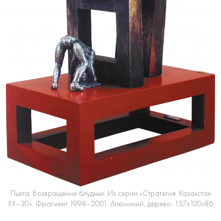
Пьета. Возвращение блудных. Из серии «Стратегия. Казахстан
ХХ–30». Фрагмент 1998–2001. Алюминий, дерево. 157х120х86