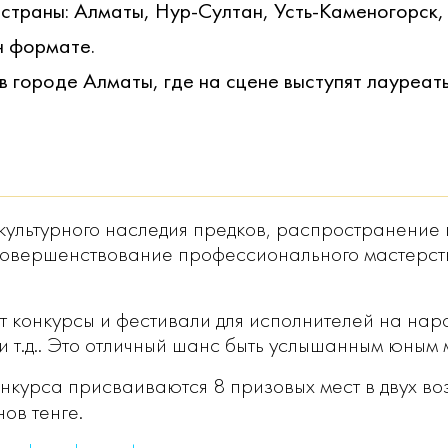
х страны: Алматы, Нур-Султан, Усть-Каменогорск
н формате.
 городе Алматы, где на сцене выступят лауреат
 культурного наследия предков, распространени
Совершенствование профессионального мастерст
т конкурсы и фестивали для исполнителей на наро
 и т.д.. Это отличный шанс быть услышанным юным 
курса присваиваются 8 призовых мест в двух во
ов тенге.