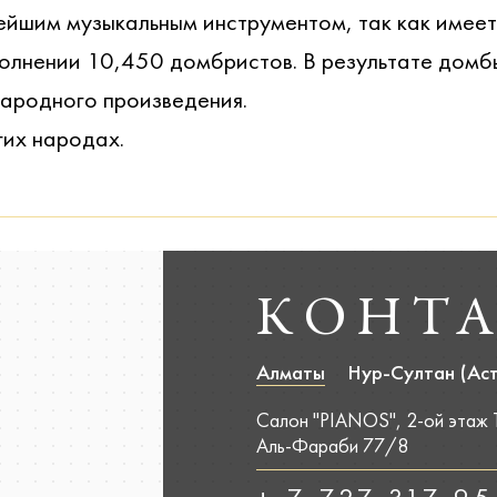
ейшим музыкальным инструментом, так как имеет
полнении 10,450 домбристов. В результате домб
народного произведения.
гих народах.
КОНТ
Алматы
Нур-Султан (Ас
Салон "PIANOS", 2-ой этаж ТР
Аль-Фараби 77/8