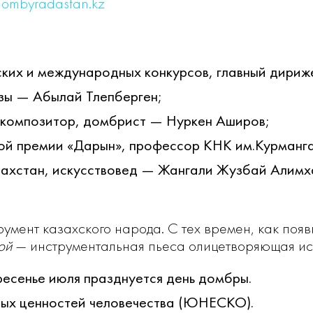
ombyradastan.kz
ких и международных конкурсов, главный дириж
зы — Абылай Тлепберген;
композитор, домбрист — Нуркен Аширов;
ой премии «Дарын», профессор КНК им.Курманг
захстан, искусствовед — Жангали Жузбай Алимха
умент казахского народа. С тех времен, как поя
юй
— инструментальная пьеса олицетворяющая ис
ресенье июля празднуется день домбры.
ных ценностей человечества (ЮНЕСКО).