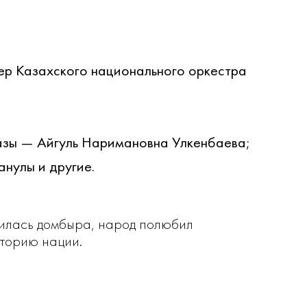
ер Казахского национального оркестра
азы — Айгуль Наримановна Улкенбаева;
нулы и другие.
вилась домбыра, народ полюбил
торию нации.