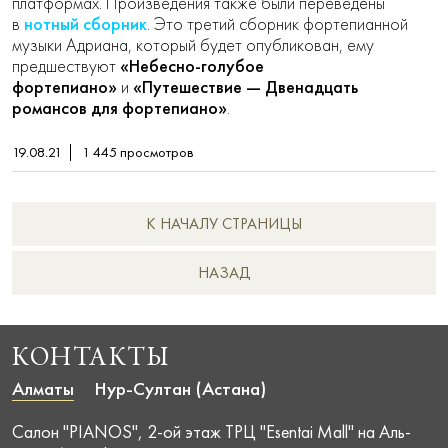
платформах. Произведения также были переведены
нотный сборник
в
. Это третий сборник фортепианной
музыки Адриана, который будет опубликован, ему
«Небесно-голубое
предшествуют
фортепиано»
«Путешествие — Двенадцать
и
романсов для фортепиано»
.
19.08.21
1 445
просмотров
К НАЧАЛУ СТРАНИЦЫ
НAЗАД
КОНТАКТЫ
Алматы
Нур-Султан (Астана)
Салон "PIANOS", 2-ой этаж ТРЦ "Esentai Mall" на Аль-