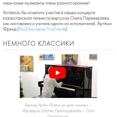
наши юные музыканты очень разносторонние!
Хотелось бы отметить участие в нашем концерте
казахстанского пианиста-виртуоза Олега Переверзева,
как наставника и учителя одного из исполнителей, Артёма
Фремд (
YouTube-канал TwoFremds
).
НЕМНОГО КЛАССИКИ
Фремд Артём «Вальс до диез минор» —
Фридерик Шопен. Преподаватель – Олег
Переверзев.