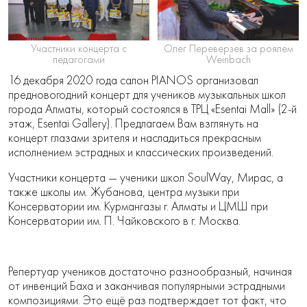
Участники концерта с
Олег Переверзев за роялем
педагогами
Weinbach
16 декабря 2020 года салон PIANOS организовал
предновогодний концерт для учеников музыкальных школ
города Алматы, который состоялся в ТРЦ «Esentai Mall» (2-й
этаж, Esentai Gallery). Предлагаем Вам взглянуть на
концерт глазами зрителя и насладиться прекрасным
исполнением эстрадных и классических произведений.
Участники концерта — ученики школ SoulWay, Мирас, а
также школы им. Жубанова, центра музыки при
Консерватории им. Курмангазы г. Алматы и ЦМШ при
Консерватории им. П. Чайковского в г. Москва.
Репертуар учеников достаточно разнообразный, начиная
от инвенций Баха и заканчивая популярными эстрадными
композициями. Это ещё раз подтверждает тот факт, что