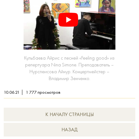
Кульбаева Айрис с песней «Feeling good» из
репертуара Nina Simone. Преподаватель –
Нурспеисова Айнур. Концертмейстер –
Владимир Зенченко.
10.06.21
1 777
просмотров
К НАЧАЛУ СТРАНИЦЫ
НAЗАД