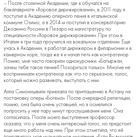
– После столичной Академии, где я обучался на
бакалавриате «Хоровое дирижирование», в 2011 году я
поступил в Академию оперного пения в итальянской
коммуне Озимо, а в 2014-м поступил в консерваторию
Джоакино Россини в Пезаро на магистратуру по
специальности «Хоровое дирижирование». При этом в
Италии я три года проучился на вокальном отделении. Еще
учась в Академии, я работал дирижером в филармонии и в
камерном хоре, тогда же я и начал петь как контратенор.
Помню, мне часто говорили однокурсники: «Батыржан,
зачем тебе такое пение? Позориться только». Многие не
воспринимали контратенор как что-то серьезное, голос,
который можно развивать, выступать с ним.
Алла Симонишвили приехала по приглашению в Астану на
постановку оперы «Богема». После очередной репетиции,
помню, она была очень уставшей, но я осмелился
попросить у нее пару минут прослушивания меня. Она
согласилась. После моего выступления профессор
сказала, что у меня очень интересный голос, но предстоит
еще много работы над ним. При этом отметила, что ей
понравилось мое музыкальное мышление. «Если Вы выучите