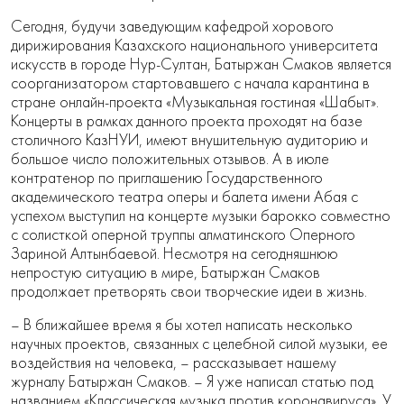
Сегодня, будучи заведующим кафедрой хорового
дирижирования Казахского национального университета
искусств в городе Нур-Султан, Батыржан Смаков является
соорганизатором стартовавшего с начала карантина в
стране онлайн-проекта «Музыкальная гостиная «Шабыт».
Концерты в рамках данного проекта проходят на базе
столичного КазНУИ, имеют внушительную аудиторию и
большое число положительных отзывов. А в июле
контратенор по приглашению Государственного
академического театра оперы и балета имени Абая с
успехом выступил на концерте музыки барокко совместно
с солисткой оперной труппы алматинского Оперного
Зариной Алтынбаевой. Несмотря на сегодняшнюю
непростую ситуацию в мире, Батыржан Смаков
продолжает претворять свои творческие идеи в жизнь.
– В ближайшее время я бы хотел написать несколько
научных проектов, связанных с целебной силой музыки, ее
воздействия на человека, – рассказывает нашему
журналу Батыржан Смаков. – Я уже написал статью под
названием «Классическая музыка против коронавируса». У