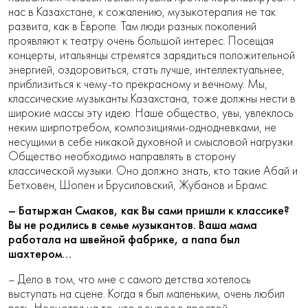
нас в Казахстане, к сожалению, музыкотерапия не так
развита, как в Европе. Там люди разных поколений
проявляют к театру очень большой интерес. Посещая
концерты, итальянцы стремятся зарядиться положительной
энергией, оздоровиться, стать лучше, интеллектуальнее,
приблизиться к чему-то прекрасному и вечному. Мы,
классические музыканты Казахстана, тоже должны нести в
широкие массы эту идею. Наше общество, увы, увлеклось
неким ширпотребом, композициями-однодневками, не
несущими в себе никакой духовной и смысловой нагрузки.
Общество необходимо направлять в сторону
классической музыки. Оно должно знать, кто такие Абай и
Бетховен, Шопен и Брусиловский, Жубанов и Брамс.
– Батыржан Смаков, как Вы сами пришли к классике?
Вы не родились в семье музыкантов. Ваша мама
работала на швейной фабрике, а папа был
шахтером…
– Дело в том, что мне с самого детства хотелось
выступать на сцене. Когда я был маленьким, очень любил