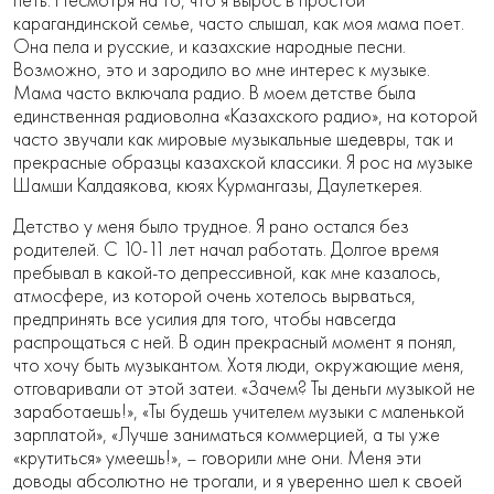
петь. Несмотря на то, что я вырос в простой
карагандинской семье, часто слышал, как моя мама поет.
Она пела и русские, и казахские народные песни.
Возможно, это и зародило во мне интерес к музыке.
Мама часто включала радио. В моем детстве была
единственная радиоволна «Казахского радио», на которой
часто звучали как мировые музыкальные шедевры, так и
прекрасные образцы казахской классики. Я рос на музыке
Шамши Калдаякова, кюях Курмангазы, Даулеткерея.
Детство у меня было трудное. Я рано остался без
родителей. С 10-11 лет начал работать. Долгое время
пребывал в какой-то депрессивной, как мне казалось,
атмосфере, из которой очень хотелось вырваться,
предпринять все усилия для того, чтобы навсегда
распрощаться с ней. В один прекрасный момент я понял,
что хочу быть музыкантом. Хотя люди, окружающие меня,
отговаривали от этой затеи. «Зачем? Ты деньги музыкой не
заработаешь!», «Ты будешь учителем музыки с маленькой
зарплатой», «Лучше заниматься коммерцией, а ты уже
«крутиться» умеешь!», – говорили мне они. Меня эти
доводы абсолютно не трогали, и я уверенно шел к своей