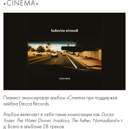
«CINEMA»
Пианист анонсировал альбом «Cinema» при поддержке
лейбла Decca Records.
Альбом включает в себя такие композиции как
Doctor
Foster, The Water Diviner, Insidious, The Father, Nomadland
и т.
д. Всего в альбоме 28 треков.