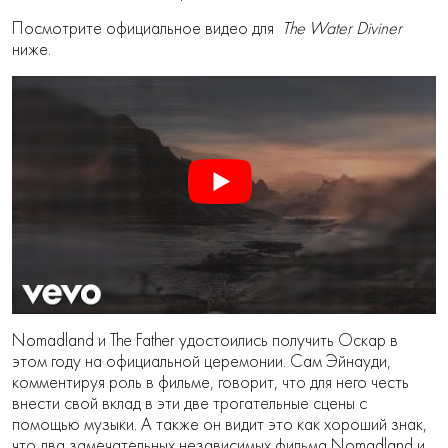
Посмотрите официальное видео для
The Water Diviner
ниже.
Nomadland и The Father удостоились получить Оскар в
этом году на официальной церемонии. Сам Эйнауди,
комментируя роль в фильме, говорит, что для него честь
внести свой вклад в эти две трогательные сцены с
помощью музыки. А также он видит это как хороший знак,
что два замечательных независимых фильма Nomadland и